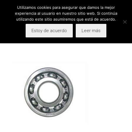
Utilizamos cookies para asegurar que damos la mejor
Facebook
LinkedIn
ESP
ENG
CAT
experiencia al usuario en nuestro sitio web. Si continúa
utilizando este sitio asumiremos que está de acuerdo.
Estoy de acuerdo
Leer más