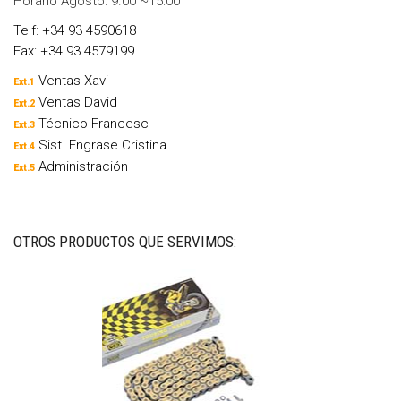
Horario Agosto: 9.00 ~15:00
Telf: +34 93 4590618
Fax: +34 93 4579199
Ventas Xavi
Ext.1
Ventas David
Ext.2
Técnico Francesc
Ext.3
Sist. Engrase Cristina
Ext.4
Administración
Ext.5
OTROS PRODUCTOS QUE SERVIMOS: